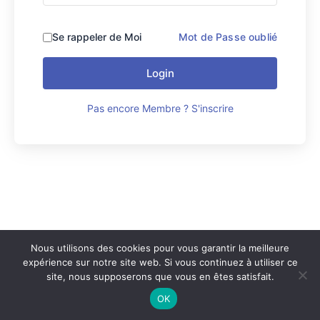
Se rappeler de Moi
Mot de Passe oublié
Login
Pas encore Membre ? S'inscrire
Nous utilisons des cookies pour vous garantir la meilleure
expérience sur notre site web. Si vous continuez à utiliser ce
site, nous supposerons que vous en êtes satisfait.
Copyright © 2026 LE SERSOU | Conception Dom Ban
OK